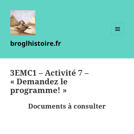
MENU
broglhistoire.fr
ET
WIDGETS
3EMC1 – Activité 7 –
« Demandez le
programme! »
Documents à consulter