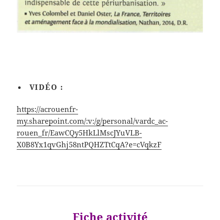
VIDÉO :
https://acrouenfr-
my.sharepoint.com/:v:/g/personal/vardc_ac-
rouen_fr/EawCQy5HkLlMscJYuVLB-
X0B8Yx1qvGhj58ntPQHZTtCqA?e=cVqkzF
Fiche activité