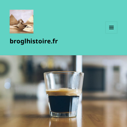
MENU
broglhistoire.fr
ET
WIDGETS